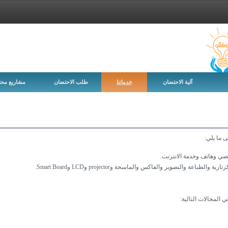
اللغات
آلية الاحتضان
خدماتنا
طلب الاحتضان
مشاريع محت
 ما يلي:
 وهاتف وخدمة الانترنت.
ة والتصوير والفاكس والماسحة وprojector وLCD وSmart Board.
المجالات التالية: